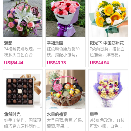
魅影
幸福乐园
阳光下 中国郑州花
24枝戴安娜玫瑰，一
红色粉色康乃馨30
7朵向日葵，搭配白
枝多头白色百合...
枝，搭配小雏菊，...
色雏菊，洋桔梗，...
US$54.44
US$43.78
US$44.94
悠然时光
水果的盛宴
牵手
纯手工制作，国际顶
大号果蓝,香蕉,芒果,
9枝红色玫瑰，11枝
级巧克力原料制作...
葡萄,苹果,...
可爱小熊，白色...