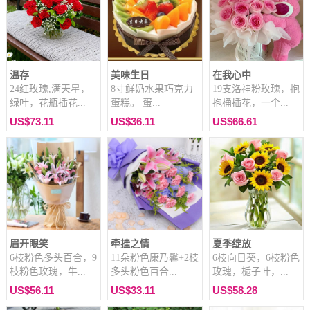
温存
美味生日
在我心中
24红玫瑰,满天星，
8寸鲜奶水果巧克力
19支洛神粉玫瑰，抱
绿叶，花瓶插花...
蛋糕。 蛋...
抱桶插花，一个...
US$73.11
US$36.11
US$66.61
眉开眼笑
牵挂之情
夏季绽放
6枝粉色多头百合，9
11朵粉色康乃馨+2枝
6枝向日葵，6枝粉色
枝粉色玫瑰，牛...
多头粉色百合...
玫瑰，栀子叶，...
US$56.11
US$33.11
US$58.28