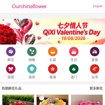
English
鲜花
绿植
礼篮
生日
爱情
探望
商务
香港
澳门
台湾
热销鲜花礼品
更多鲜花