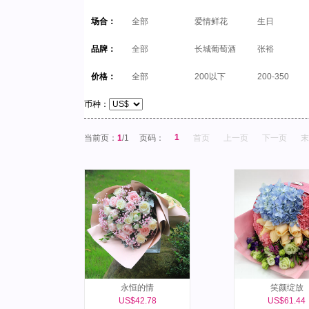
场合：
全部
爱情鲜花
生日
品牌：
全部
长城葡萄酒
张裕
价格：
全部
200以下
200-350
币种：
1
当前页：
1
/1
页码：
首页
上一页
下一页
末
永恒的情
笑颜绽放
US$42.78
US$61.44