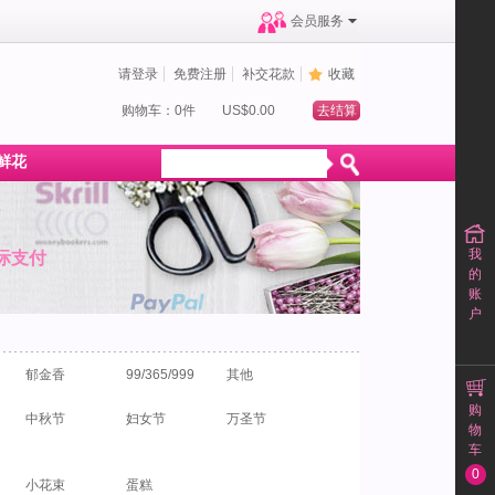
会员服务
请登录
免费注册
补交花款
收藏
购物车：0件
US$0.00
去结算
鲜花
我
际支付
的
账
户
郁金香
99/365/999
其他
购
中秋节
妇女节
万圣节
物
车
0
小花束
蛋糕