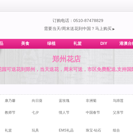
订购电话：0510-87478829
需要当天/周末送花到中国？马上购买
▶
品
美食
绿植
礼篮
DIY
港澳台
郑州花店
花园可送花到郑州，当天送花，周末可送，市区免费配送,支持国
康乃馨
向日葵
蓝玫瑰
非洲菊
马蹄莲
教师节
七夕
情人节
中国春节
父亲节
礼篮
玩具
EMS礼品
珠宝-钻石
组合