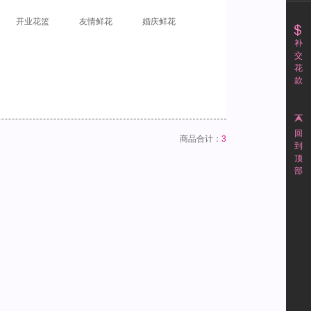
开业花篮
友情鲜花
婚庆鲜花
补
交
花
款
回
商品合计：
3
到
顶
部