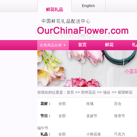
English
鲜花礼品
首页
鲜花
礼
在售商品分类
小蛮
>>
>>
>>
你现在的位置是：
首页
郑州花店
场合
探望鲜花
花材：
全部
玫瑰
百合
节日：
全部
圣诞节
母亲节
端午节
礼品：
全部
小熊花束
巧克力