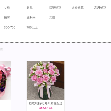
父母
婴儿
探望鲜花
道歉鲜花
哀思鲜花
德芙
好利来
元祖
350-700
700以上
页
粉玫瑰插花 郑州鲜花配送
US$46.44