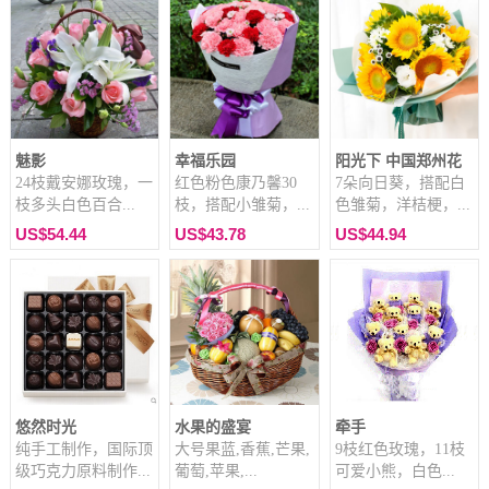
魅影
幸福乐园
阳光下 中国郑州花
24枝戴安娜玫瑰，一
红色粉色康乃馨30
7朵向日葵，搭配白
枝多头白色百合...
枝，搭配小雏菊，...
色雏菊，洋桔梗，...
US$54.44
US$43.78
US$44.94
悠然时光
水果的盛宴
牵手
纯手工制作，国际顶
大号果蓝,香蕉,芒果,
9枝红色玫瑰，11枝
级巧克力原料制作...
葡萄,苹果,...
可爱小熊，白色...