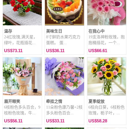
温存
美味生日
在我心中
24红玫瑰,满天星，
8寸鲜奶水果巧克力
19支洛神粉玫瑰，抱
绿叶，花瓶插花...
蛋糕。 蛋...
抱桶插花，一个...
US$73.11
US$36.11
US$66.61
眉开眼笑
牵挂之情
夏季绽放
6枝粉色多头百合，9
11朵粉色康乃馨+2枝
6枝向日葵，6枝粉色
枝粉色玫瑰，牛...
多头粉色百合...
玫瑰，栀子叶，...
US$56.11
US$33.11
US$58.28