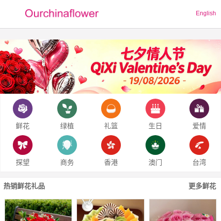
English
鲜花
绿植
礼篮
生日
爱情
探望
商务
香港
澳门
台湾
热销鲜花礼品
更多鲜花