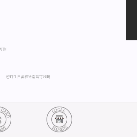
可到.
想订生日蛋糕送南昌可以吗