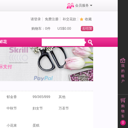
会员服务
请登录
免费注册
补交花款
收藏
购物车：0件
US$0.00
去结算
鲜花
我
际支付
的
账
户
郁金香
99/365/999
其他
购
中秋节
妇女节
万圣节
物
车
0
小花束
蛋糕