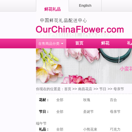
English
鲜花礼品
首页
鲜花
礼
在售商品分类
小蛮
>>
>>
>>
你现在的位置是：
首页
南昌花店
节日
母亲节
花材：
全部
玫瑰
百合
节日：
全部
圣诞节
母亲节
端午节
礼品：
全部
小熊花束
巧克力