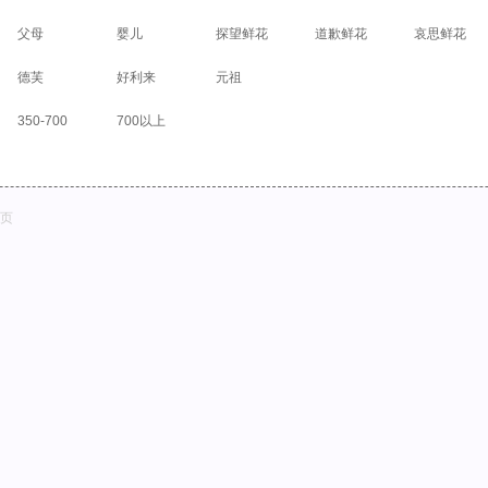
父母
婴儿
探望鲜花
道歉鲜花
哀思鲜花
德芙
好利来
元祖
350-700
700以上
页