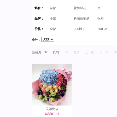
场合：
全部
爱情鲜花
生日
品牌：
全部
长城葡萄酒
张裕
价格：
全部
200以下
200-350
币种：
1
当前页：
1
/1
页码：
首页
上一页
下一页
末
笑颜绽放
US$61.44