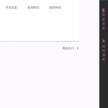
开业花篮
友情鲜花
婚庆鲜花
补
交
花
款
回
商品合计：
1
到
顶
部