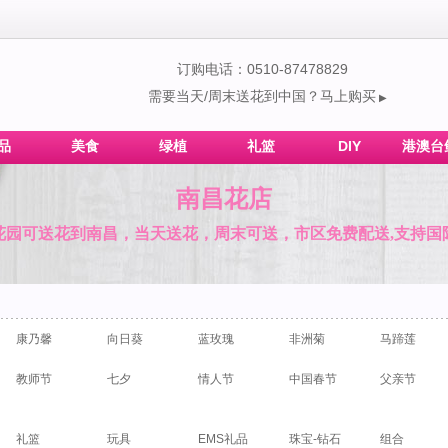
订购电话：0510-87478829
需要当天/周末送花到中国？马上购买
▶
品
美食
绿植
礼篮
DIY
港澳台
南昌花店
花园可送花到南昌，当天送花，周末可送，市区免费配送,支持国
康乃馨
向日葵
蓝玫瑰
非洲菊
马蹄莲
教师节
七夕
情人节
中国春节
父亲节
礼篮
玩具
EMS礼品
珠宝-钻石
组合