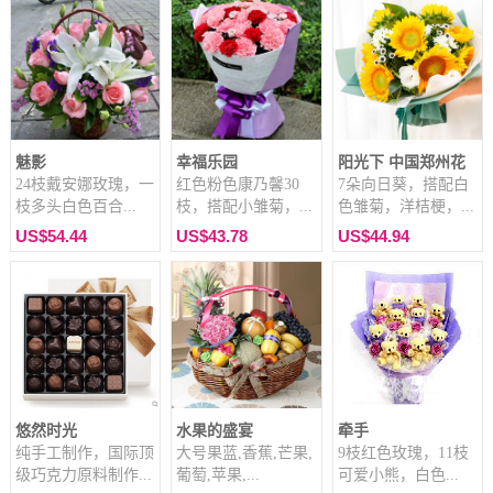
魅影
幸福乐园
阳光下 中国郑州花
24枝戴安娜玫瑰，一
红色粉色康乃馨30
7朵向日葵，搭配白
枝多头白色百合...
枝，搭配小雏菊，...
色雏菊，洋桔梗，...
US$54.44
US$43.78
US$44.94
悠然时光
水果的盛宴
牵手
纯手工制作，国际顶
大号果蓝,香蕉,芒果,
9枝红色玫瑰，11枝
级巧克力原料制作...
葡萄,苹果,...
可爱小熊，白色...