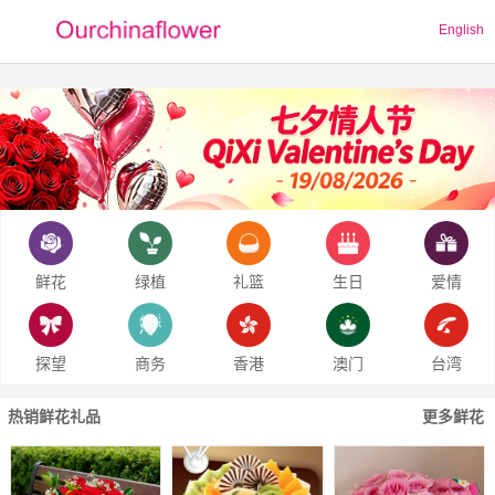
English
鲜花
绿植
礼篮
生日
爱情
探望
商务
香港
澳门
台湾
热销鲜花礼品
更多鲜花