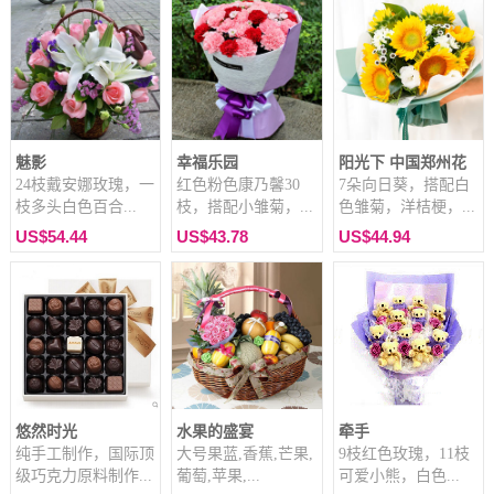
魅影
幸福乐园
阳光下 中国郑州花
24枝戴安娜玫瑰，一
红色粉色康乃馨30
7朵向日葵，搭配白
枝多头白色百合...
枝，搭配小雏菊，...
色雏菊，洋桔梗，...
US$54.44
US$43.78
US$44.94
悠然时光
水果的盛宴
牵手
纯手工制作，国际顶
大号果蓝,香蕉,芒果,
9枝红色玫瑰，11枝
级巧克力原料制作...
葡萄,苹果,...
可爱小熊，白色...