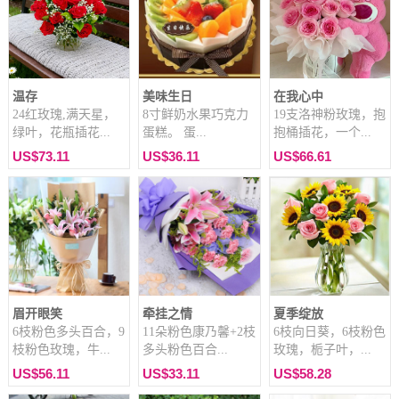
温存
美味生日
在我心中
24红玫瑰,满天星，
8寸鲜奶水果巧克力
19支洛神粉玫瑰，抱
绿叶，花瓶插花...
蛋糕。 蛋...
抱桶插花，一个...
US$73.11
US$36.11
US$66.61
眉开眼笑
牵挂之情
夏季绽放
6枝粉色多头百合，9
11朵粉色康乃馨+2枝
6枝向日葵，6枝粉色
枝粉色玫瑰，牛...
多头粉色百合...
玫瑰，栀子叶，...
US$56.11
US$33.11
US$58.28