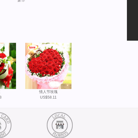
豪华
恋
情人节玫瑰
8
US$58.11