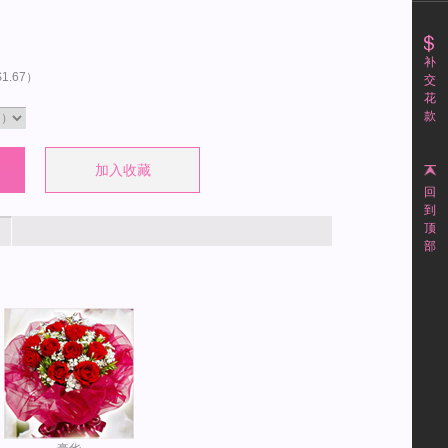
补
1.67
）
交
花
款
回
到
顶
部