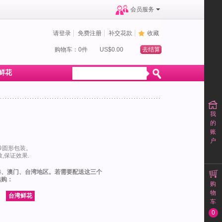
会员服务
请登录
免费注册
补交花款
收藏
购物车：0件
US$0.00
去结算
鲜花
我
的
账
户
纱圆形包装。
,保证效果.
港、澳门、台湾地区。若需要配送这三个
选购：
购
物
车
0