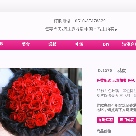
订购电话：0510-87478829
需要当天/周末送花到中国？马上购买
▶
品
美食
绿植
礼篮
DIY
港澳台
ID:1570 -- 花蜜
免费配送 无附加费 免税
29枝红色玫瑰，黑色网
图片仅供参考,主花材一致
此款商品不能配送至香
地区，请点击下方链接
商品价格 ：