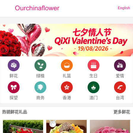
English
鲜花
绿植
礼篮
生日
爱情
探望
商务
香港
澳门
台湾
热销鲜花礼品
更多鲜花