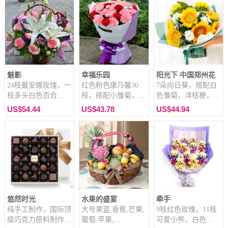
魅影
幸福乐园
阳光下 中国郑州花
24枝戴安娜玫瑰，一
红色粉色康乃馨30
7朵向日葵，搭配白
枝多头白色百合...
枝，搭配小雏菊，...
色雏菊，洋桔梗，...
US$54.44
US$43.78
US$44.94
悠然时光
水果的盛宴
牵手
纯手工制作，国际顶
大号果蓝,香蕉,芒果,
9枝红色玫瑰，11枝
级巧克力原料制作...
葡萄,苹果,...
可爱小熊，白色...