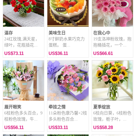
温存
美味生日
在我心中
24红玫瑰,满天星，
8寸鲜奶水果巧克力
19支洛神粉玫瑰，抱
绿叶，花瓶插花...
蛋糕。 蛋...
抱桶插花，一个...
US$73.11
US$36.11
US$66.61
眉开眼笑
牵挂之情
夏季绽放
6枝粉色多头百合，9
11朵粉色康乃馨+2枝
6枝向日葵，6枝粉色
枝粉色玫瑰，牛...
多头粉色百合...
玫瑰，栀子叶，...
US$56.11
US$33.11
US$58.28