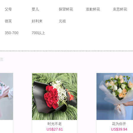
父母
婴儿
探望鲜花
道歉鲜花
哀思鲜花
德芙
好利来
元祖
350-700
700以上
页
时光不老
花为你开
US$27.61
US$39.94