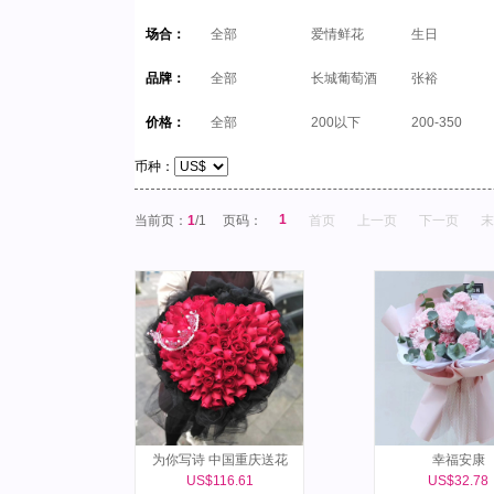
场合：
全部
爱情鲜花
生日
品牌：
全部
长城葡萄酒
张裕
价格：
全部
200以下
200-350
币种：
1
当前页：
1
/1
页码：
首页
上一页
下一页
末
为你写诗 中国重庆送花
幸福安康
US$116.61
US$32.78