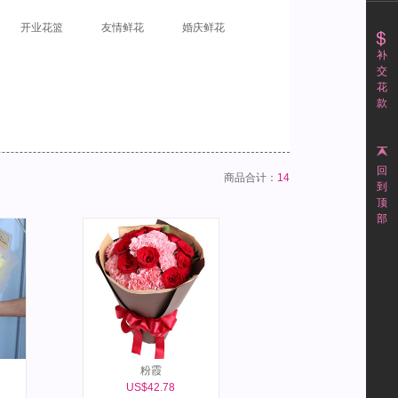
开业花篮
友情鲜花
婚庆鲜花
补
交
花
款
回
商品合计：
14
到
顶
部
粉霞
US$42.78