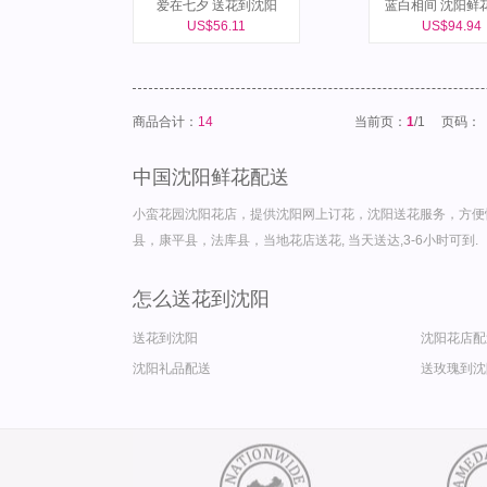
爱在七夕 送花到沈阳
蓝白相间 沈阳鲜
US$56.11
US$94.94
商品合计：
14
当前页：
1
/1
页码：
中国沈阳鲜花配送
小蛮花园沈阳花店，提供沈阳网上订花，沈阳送花服务，方便
县，康平县，法库县，当地花店送花, 当天送达,3-6小时可到.
怎么送花到沈阳
送花到沈阳
沈阳花店配
沈阳礼品配送
送玫瑰到沈