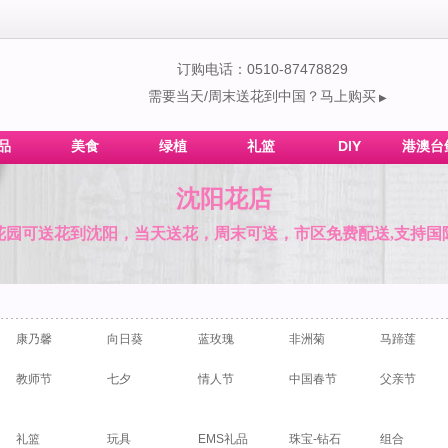
订购电话：0510-87478829
需要当天/周末送花到中国？马上购买
▶
品
美食
绿植
礼篮
DIY
港澳台
沈阳花店
花园可送花到沈阳，当天送花，周末可送，市区免费配送,支持国
康乃馨
向日葵
蓝玫瑰
非洲菊
马蹄莲
教师节
七夕
情人节
中国春节
父亲节
礼篮
玩具
EMS礼品
珠宝-钻石
组合