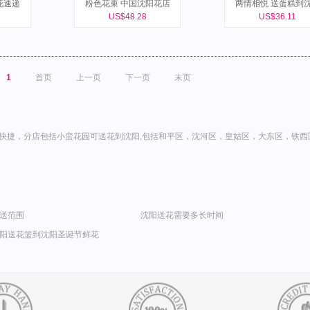
花速递
粉色花束 中国沈阳花店
两情相悦 送蛋糕到
US$48.28
US$36.11
1
首页
上一页
下一页
末页
快捷，分店包括小蛮花园可送花到沈阳,包括和平区，沈河区，皇姑区，大东区，铁西
送范围
沈阳送花需要多长时间
阳送花篮到沈阳圣诞节鲜花