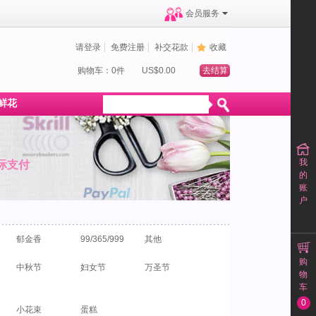
会员服务
请登录
免费注册
补交花款
收藏
购物车：0件
US$0.00
去结算
鲜花
我
际支付
的
账
户
郁金香
99/365/999
其他
购
中秋节
妇女节
万圣节
物
车
0
小花束
蛋糕