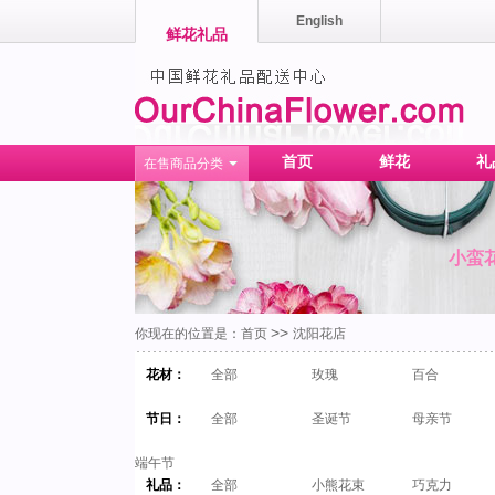
English
鲜花礼品
首页
鲜花
礼
在售商品分类
小蛮
>>
你现在的位置是：
首页
沈阳花店
花材：
全部
玫瑰
百合
节日：
全部
圣诞节
母亲节
端午节
礼品：
全部
小熊花束
巧克力